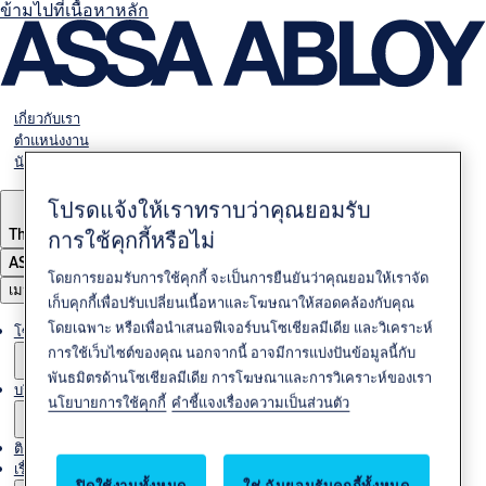
ข้ามไปที่เนื้อหาหลัก
เกี่ยวกับเรา
ตำแหน่งงาน
นักลงทุน
โปรดแจ้งให้เราทราบว่าคุณยอมรับ
การใช้คุกกี้หรือไม่
Thailand
·
ภาษาไทย
ASSA ABLOY Group
โดยการยอมรับการใช้คุกกี้ จะเป็นการยืนยันว่าคุณยอมให้เราจัด
เมนู
เก็บคุกกี้เพื่อปรับเปลี่ยนเนื้อหาและโฆษณาให้สอดคล้องกับคุณ
โดยเฉพาะ หรือเพื่อนำเสนอฟีเจอร์บนโซเชียลมีเดีย และวิเคราะห์
โซลูชั่นต่างๆ
การใช้เว็บไซต์ของคุณ นอกจากนี้ อาจมีการแบ่งปันข้อมูลนี้กับ
พันธมิตรด้านโซเชียลมีเดีย การโฆษณาและการวิเคราะห์ของเรา
บริการ
นโยบายการใช้คุกกี้
คำชี้แจงเรื่องความเป็นส่วนตัว
ติดต่อเรา
เรื่องราวของเรา