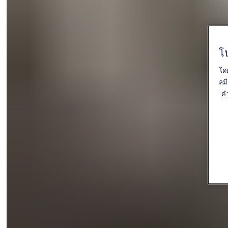
โ
โด
ลม
คำ