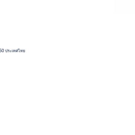
0250 ประเทศไทย
โช๊คอัพประตู
อุปก
อุปกรณ์ตกแต่งบา