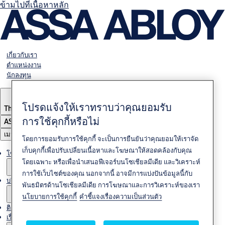
ข้ามไปที่เนื้อหาหลัก
เกี่ยวกับเรา
ตำแหน่งงาน
นักลงทุน
โปรดแจ้งให้เราทราบว่าคุณยอมรับ
Thailand
·
ภาษาไทย
การใช้คุกกี้หรือไม่
ASSA ABLOY Group
เมนู
โดยการยอมรับการใช้คุกกี้ จะเป็นการยืนยันว่าคุณยอมให้เราจัด
เก็บคุกกี้เพื่อปรับเปลี่ยนเนื้อหาและโฆษณาให้สอดคล้องกับคุณ
โซลูชั่นต่างๆ
โดยเฉพาะ หรือเพื่อนำเสนอฟีเจอร์บนโซเชียลมีเดีย และวิเคราะห์
การใช้เว็บไซต์ของคุณ นอกจากนี้ อาจมีการแบ่งปันข้อมูลนี้กับ
บริการ
พันธมิตรด้านโซเชียลมีเดีย การโฆษณาและการวิเคราะห์ของเรา
นโยบายการใช้คุกกี้
คำชี้แจงเรื่องความเป็นส่วนตัว
ติดต่อเรา
เรื่องราวของเรา