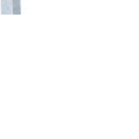
รณ์สำหรับประตูบานเลื่อน
อุปกรณ์สำหรับประตูบานกระจก
อุปกรณ์ประตูคานผลัก
นประตู และอุปกรณ์ฮาร์ดแวร์
ชุดล็อค แบบแมคคานิค
Integral Wireless Access Control
V-Lock