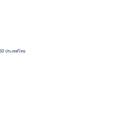
0250 ประเทศไทย
โช๊คอัพประตู
อุปก
อุปกรณ์ตกแต่งบา