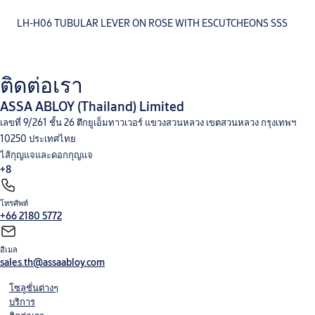
LH-H06 TUBULAR LEVER ON ROSE WITH ESCUTCHEONS SSS
ติดต่อเรา
ASSA ABLOY (Thailand) Limited
เลขที่ 9/261 ชั้น 26 ตึกยูเอ็มทาวเวอร์ แขวงสวนหลวง เขตสวนหลวง กรุงเทพฯ
10250 ประเทศไทย
ไส้กุญแจและดอกกุญแจ
+8
โทรศัพท์
โช๊คอัพประตู
อุปกรณ์สำหรับประตูบานเลื่อน
อุปกรณ์สำหรับประตูบานกระจก
อุปกรณ์ประตูคาน
+66 2180 5772
ผลัก
อุปกรณ์ตกแต่งบานประตู และอุปกรณ์ฮาร์ดแวร์
ชุดล็อค แบบแมคคานิค
Integral Wireless
Access Control
V-Lock
อีเมล
sales.th@assaabloy.com
โซลูชั่นต่างๆ
บริการ