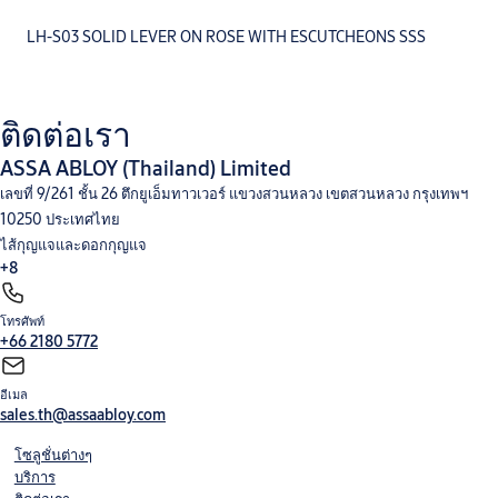
LH-S03 SOLID LEVER ON ROSE WITH ESCUTCHEONS SSS
ติดต่อเรา
ASSA ABLOY (Thailand) Limited
เลขที่ 9/261 ชั้น 26 ตึกยูเอ็มทาวเวอร์ แขวงสวนหลวง เขตสวนหลวง กรุงเทพฯ
10250 ประเทศไทย
ไส้กุญแจและดอกกุญแจ
+8
โทรศัพท์
โช๊คอัพประตู
อุปกรณ์สำหรับประตูบานเลื่อน
อุปกรณ์สำหรับประตูบานกระจก
อุปกรณ์ประตูคาน
+66 2180 5772
ผลัก
อุปกรณ์ตกแต่งบานประตู และอุปกรณ์ฮาร์ดแวร์
ชุดล็อค แบบแมคคานิค
Integral Wireless
Access Control
V-Lock
อีเมล
sales.th@assaabloy.com
โซลูชั่นต่างๆ
บริการ