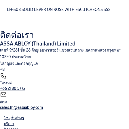
LH-S08 SOLID LEVER ON ROSE WITH ESCUTCHEONS SSS
ติดต่อเรา
ASSA ABLOY (Thailand) Limited
เลขที่ 9/261 ชั้น 26 ตึกยูเอ็มทาวเวอร์ แขวงสวนหลวง เขตสวนหลวง กรุงเทพฯ
10250 ประเทศไทย
ไส้กุญแจและดอกกุญแจ
+8
โทรศัพท์
โช๊คอัพประตู
อุปกรณ์สำหรับประตูบานเลื่อน
อุปกรณ์สำหรับประตูบานกระจก
อุปกรณ์ประตูคาน
+66 2180 5772
ผลัก
อุปกรณ์ตกแต่งบานประตู และอุปกรณ์ฮาร์ดแวร์
ชุดล็อค แบบแมคคานิค
Integral Wireless
Access Control
V-Lock
อีเมล
sales.th@assaabloy.com
โซลูชั่นต่างๆ
บริการ