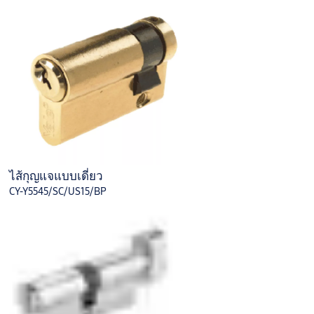
ไส้กุญแจแบบเดี่ยว
CY-Y5545/SC/US15/BP