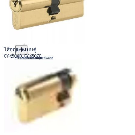
กันชนประตูแม่เหล็ก
ตาแมว
โซ่คล้องประตู
บานพับประตูเกรดระดับสูง
ล็อกประตูรางเลื่อน
Ball Bearing Button Tip Hinge
ตัวจัดลำดับการปิดประตู
มาตรฐาน - บานพับสเตนเลส
ไส้กุญแจแบบคู่
CY-Y5060, CY-Y5070
พรีเมียม - บานพับสเตนเลส
บานพับปลายปุ่ม
บานพับพิเศษ
บานพับปลายปุ่มวอชเชอร์