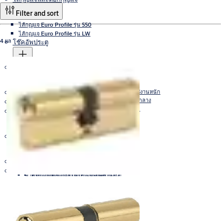
Filter and sort
ไส้กุญแจ Euro Profile รุ่น 550
ไส้กุญแจ Euro Profile รุ่น LW
4 ผล
โช๊คอัพประตู
อุปกรณ์ตกแต่งบานประตู และอุปกรณ์ฮาร์ดแวร์
Lockwood
อุปกรณ์สำหรับประตูบานกระจก
โช้คอัพประตูแบบซ่อน Cam Action สำหรับการใช้งานหนัก
อุปกรณ์ตกแต่งบานประตู
โช้คอัพประตูแบบติดตั้งบนพื้นผิวสำหรับงานขนาดกลาง
Integral Wireless Access Control
โช้คอัพประตูติดตั้งบนพื้นผิวสำหรับการใช้งานหนัก
ชุดล็อค แบบแมคคานิค
โช้คอัพวงกบประตูเหนือศีรษะ
สลักเกลียวเสริมสำหรับดันปิดประตู
มือจับประตูทางเข้า
โช้คฝังพื้น
กุญแจวิศวกรรม
มือจับเฟอร์นิเจอร์สเตนเลสแบบกลวง
การดันปิดและการดึง
มือจับก้านโยกแบบแข็งสำหรับตกแต่งประตูสเตนเลส
อุปกรณ์ประตูคานผลัก
ลูกบิดและมือจับก้านโยก
มือจับก้านโยกโลหะผสมสังกะสี
ชุดล็อค เสริมความปลอดภัย
สลักเกลียว
ประตูเหล็กดันปิดอัตโนมัติ
ฐานรองมือฝั่งผลักประตู
อุปกรณ์สำหรับประตูบานเลื่อน
Lockwood
สลักเกลียวสำหรับดันปิดประตูโลหะ
ฐานรองมือฝั่งดึงประตู
V-Lock
ฝาครอบกุญแจประตูเพื่อความเป็นส่วนตัว
ที่จับแบบดึงและฐานรองมือฝั่งผลักประตู
สลักเกลียวดันปิดประตูไม้แบบฝัง
กันชนแม่เหล็กก้ามปูลูกปืนคู่
ประตูไม้ดันปิดอัตโนมัติ
กันชนประตู (ติดที่ผนัง)
กันชนประตู (ติดที่พื้น)